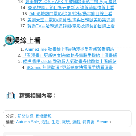
13.
愛美劇之 iOS + APK 免破解歐美影手機 App 看片
14.
88影視網＃節目多元更新 & 連線速度快線上看
15.
94i 影城熱門電影/追劇/綜藝/動畫節目線上看
16.
美劇天堂＃電影/綜藝/動畫與日韓歐美影集追劇
17.
韓迷TV＃哈韓迷追韓劇/電影及綜藝節目線上看
動漫線上看
1.
Anime1.me 動畫線上看#動漫迷愛看新舊番網站
2.
「看漫畫」更新速度快/線路多電腦手機線上漫畫網
3.
嘀哩嘀哩 dilidili 致敬超人氣動畫多線路線上看網站
4.
8Comic 無限動漫#更新速度快電腦手機看漫畫
精選相關內容：
分類：
新聞快訊
,
遊戲情報
標籤:
Autumn Sale
,
活動
,
生活
,
電玩
,
遊戲
,
特賣會
,
Steam
。