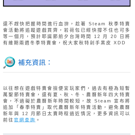
還不趕快把握時間進行血拚，趁著 Steam 秋季特賣
會活動將追蹤遊戲買齊，若荷包已經快撐不住也可多
等一個月，預計耶誕節前夕台灣時間 12 月 20 日將
有維期兩週冬季特賣會，祝大家秋特剁手黑皮 XDD
補充資訊：
以往想在遊戲特賣會撿便宜玩家們，過去有極為短暫
萬聖節特賣會，還有夏、秋、冬、農曆新年四大特賣
會，不過礙於農曆新年時間較短，故 Steam 宣布將
追加「春季特賣」取代農曆新年特賣活動，避免農曆
新年與 12 月節日太賣時程過近情況，更多資訊可以
前往
官網查詢
。