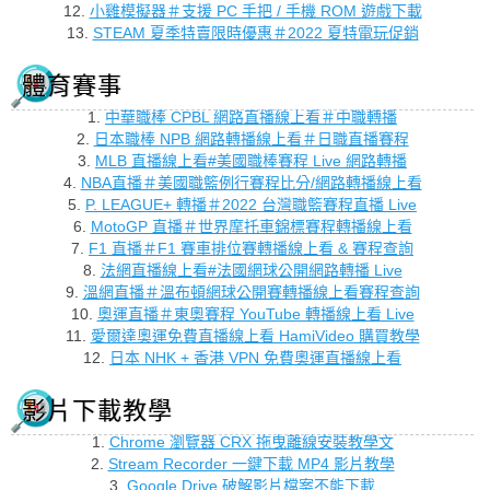
12.
小雞模擬器＃支援 PC 手把 / 手機 ROM 遊戲下載
13.
STEAM 夏季特賣限時優惠＃2022 夏特電玩促銷
體育賽事
1.
中華職棒 CPBL 網路直播線上看＃中職轉播
2.
日本職棒 NPB 網路轉播線上看＃日職直播賽程
3.
MLB 直播線上看#美國職棒賽程 Live 網路轉播
4.
NBA直播＃美國職籃例行賽程比分/網路轉播線上看
5.
P. LEAGUE+ 轉播＃2022 台灣職籃賽程直播 Live
6.
MotoGP 直播＃世界摩托車錦標賽程轉播線上看
7.
F1 直播＃F1 賽車排位賽轉播線上看 & 賽程查詢
8.
法網直播線上看#法國網球公開網路轉播 Live
9.
溫網直播＃溫布頓網球公開賽轉播線上看賽程查詢
10.
奧運直播＃東奧賽程 YouTube 轉播線上看 Live
11.
愛爾達奧運免費直播線上看 HamiVideo 購買教學
12.
日本 NHK + 香港 VPN 免費奧運直播線上看
影片下載教學
1.
Chrome 瀏覽器 CRX 拖曳離線安裝教學文
2.
Stream Recorder 一鍵下載 MP4 影片教學
3.
Google Drive 破解影片檔案不能下載