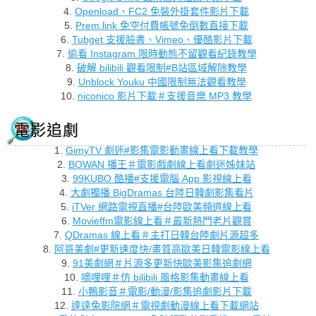
4.
Openload、FC2 免裝外掛套件影片下載
5.
Prem.link 免空付費帳號免倒數直接下載
6.
Tubget 支援臉書、Vimeo、優酷影片下載
7.
偷看 Instagram 限時動態不留觀看紀錄教學
8.
破解 bilibili 觀看限制#B站區域解除教學
9.
Unblock Youku 中國限制無法觀看教學
10.
niconico 影片下載＃支援音樂 MP3 教學
電影追劇
1.
GimyTV 劇迷#影集電影動畫線上看下載教學
2.
BOWAN 播王＃電影戲劇線上看劇迷姊妹站
3.
99KUBO 酷播#支援電腦 App 影視線上看
4.
大劇獨播 BigDramas 台陸日韓劇影集看片
5.
iTVer 網路電視直播#台陸歐美頻道線上看
6.
Movieffm電影線上看＃最新熱門老片觀賞
7.
QDramas 線上看＃主打日韓台陸劇片源超多
8.
阿哥美劇#更新速度快/畫質高歐美日韓電影線上看
9.
91美劇網＃片源多更新快歐美影集追劇網
10.
嘀哩哩＃仿 bilibili 風格影集動畫線上看
11.
小鴨影音＃電影/動漫/影集追劇影片下載
12.
達達兔影院網＃電視劇動漫線上看下載網站