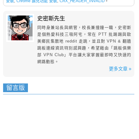
安裝
,
Chrome 擴充功能 安裝
,
CRX_HEADER_INVALID
。
史密斯先生
同時身兼站長與網管，校長兼撞鐘一職，史密斯
是個熱愛科技三吸阿宅，常在 PTT 批踢踢與歐
美鄉民集散地 reddit 走跳，並且對 VPN & 翻牆
跳板連線資訊特別感興趣，希望藉由「跳板俱樂
部 VPN Club」平台讓大家掌握最即時又快速的
網路動態。
更多文章 »
留言版