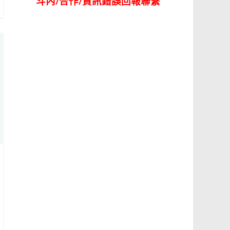
斗內/合作/資訊錯誤回報聯繫