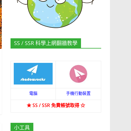
SS / SSR 科學上網翻牆教學
電腦
手機行動裝置
★
SS / SSR 免費帳號取得
☆
小工具