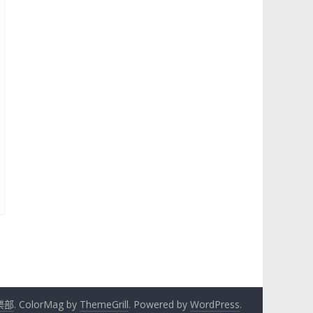
樂部
. ColorMag by
ThemeGrill
. Powered by
WordPress
.