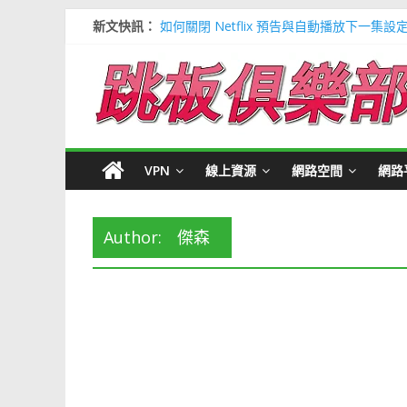
新文快訊：
如何關閉 Netflix 預告與自動播放下一集設
多種解決 Microsoft Edge 瀏覽器記憶
信用卡號產生器 (含CVV) 懶人包＃多個 Visa / 
寶可夢飛人安卓必裝 FonesGo 虛擬定位
Google 刪除超過兩年登入帳號＃不想被砍
VPN
線上資源
網路空間
網路
Author:
傑森