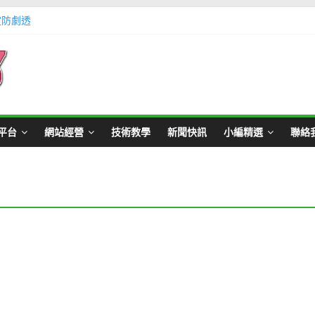
定防劇透
體不足方法懶人包教學
Master Card 網站
不用出門玩遊戲教學
帳號教學
平台
網站經營
技術教學
新聞快訊
小編精選
聯絡