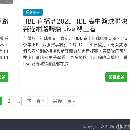
運動賽事
網路
HBL 直播＃2023 HBL 高中籃球聯決
賽程網路轉播 Live 線上看
能收看
台灣熱血籃球賽事，肯定非 HBL 高中籃球聯賽莫屬，112
巴林、
學年 HBL 八強賽事將於 2 月 12 – 19 日開打，男女雙方
 F1
個八隊分別於板橋和新莊體育館進行複賽，晉級隊伍可前
 F1
往小巨蛋總冠軍爭奪戰，更多關於 HBL 網路直播線上看
Live 賽程戰績資訊都在這 ~
更多
閱讀更多
2
...
下一頁 »
最後一頁 »
Copyright © 2026
跳板俱