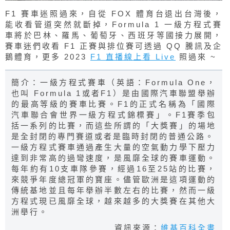
F1 賽車迷照過來，自從 FOX 體育台退出台灣後，
能收看管道突然就斷掉，Formula 1 一級方程式賽
車將於巴林、羅馬、葡萄牙、西班牙等國接力展開，
賽車迷們收看 F1 正賽與排位賽可透過 QQ 騰訊及企
鵝體育，更多 2023
F1 直播線上看 Live
照過來 ~
簡介：一級方程式賽車（英語：Formula One，
也叫 Formula 1或者F1）是由國際汽車聯盟舉辦
的最高等級的賽車比賽。F1的正式名稱為「國際
汽車聯合會世界一級方程式錦標賽」。F1賽季包
括一系列的比賽，而這些所謂的「大獎賽」的場地
是全封閉的專門賽道或者是臨時封閉的普通公路。
一級方程式賽車通過產生大量的空氣動力學下壓力
達到非常高的過彎速度，是風靡全球的賽車運動。
每年約有10支車隊參賽，經過16至25站的比賽，
來競爭年度總冠軍的寶座。儘管歐洲是這項運動的
傳統基地並且每年舉辦半數左右的比賽，然而一級
方程式現已風靡全球，越來越多的大獎賽在其他大
洲舉行。
資訊來源：
維基百科全書