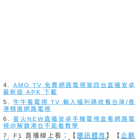
4.
AMO TV 免費網路電視第四台直播安卓
最新版 APK 下載
5.
牛牛看電視 TV 輸入福利碼收看台灣/香
港頻道網路電視
6.
星火NEW直播安卓手機電視盒看網路電
視@解鎖港台不能看教學
7. F1 直播線上看：【
騰訊體育
】【
企鵝