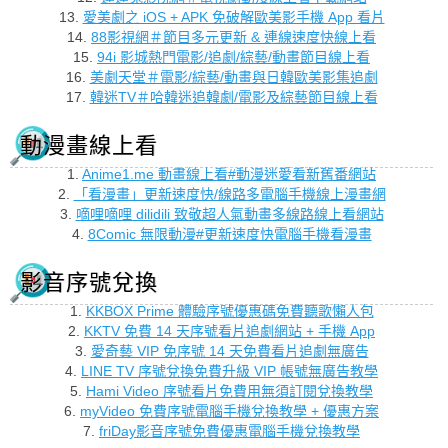
13.
愛美劇之 iOS + APK 免破解歐美影手機 App 看片
14.
88影視網＃節目多元更新 & 連線速度快線上看
15.
94i 影城熱門電影/追劇/綜藝/動畫節目線上看
16.
美劇天堂＃電影/綜藝/動畫與日韓歐美影集追劇
17.
韓迷TV＃哈韓迷追韓劇/電影及綜藝節目線上看
動漫畫線上看
1.
Anime1.me 動畫線上看#動漫迷愛看新舊番網站
2.
「看漫畫」更新速度快/線路多電腦手機線上漫畫網
3.
嘀哩嘀哩 dilidili 致敬超人氣動畫多線路線上看網站
4.
8Comic 無限動漫#更新速度快電腦手機看漫畫
影音序號兌換
1.
KKBOX Prime 體驗序號優惠碼免費聽歌懶人包
2.
KKTV 免費 14 天序號看片追劇網站 + 手機 App
3.
愛奇藝 VIP 免序號 14 天免費看片追劇無廣告
4.
LINE TV 序號兌換免費升級 VIP 帳號無廣告教學
5.
Hami Video 序號看片免費用無須訂閱兌換教學
6.
myVideo 免費序號電腦手機兌換教學 + 優惠方案
7.
friDay影音序號免費優惠電腦手機兌換教學