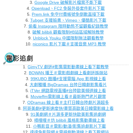
3.
Google Drive 破解影片檔案不能下載
4.
Openload、FC2 免裝外掛套件影片下載
5.
Prem.link 免空付費帳號免倒數直接下載
6.
Tubget 支援臉書、Vimeo、優酷影片下載
7.
偷看 Instagram 限時動態不留觀看紀錄教學
8.
破解 bilibili 觀看限制#B站區域解除教學
9.
Unblock Youku 中國限制無法觀看教學
10.
niconico 影片下載＃支援音樂 MP3 教學
電影追劇
1.
GimyTV 劇迷#影集電影動畫線上看下載教學
2.
BOWAN 播王＃電影戲劇線上看劇迷姊妹站
3.
99KUBO 酷播#支援電腦 App 影視線上看
4.
大劇獨播 BigDramas 台陸日韓劇影集看片
5.
iTVer 網路電視直播#台陸歐美頻道線上看
6.
Movieffm電影線上看＃最新熱門老片觀賞
7.
QDramas 線上看＃主打日韓台陸劇片源超多
8.
阿哥美劇#更新速度快/畫質高歐美日韓電影線上看
9.
91美劇網＃片源多更新快歐美影集追劇網
10.
嘀哩哩＃仿 bilibili 風格影集動畫線上看
11.
小鴨影音＃電影/動漫/影集追劇影片下載
12.
達達兔影院網＃電視劇動漫線上看下載網站