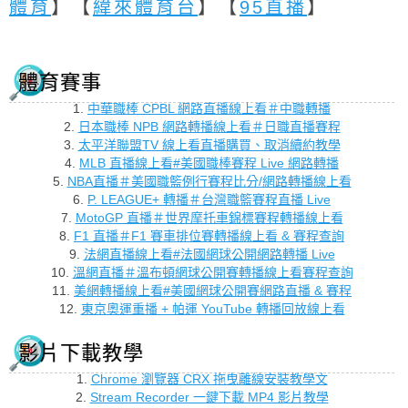
體育
】【
緯來體育台
】【
95直播
】
體育賽事
1.
中華職棒 CPBL 網路直播線上看＃中職轉播
2.
日本職棒 NPB 網路轉播線上看＃日職直播賽程
3.
太平洋聯盟TV 線上看直播購買、取消續約教學
4.
MLB 直播線上看#美國職棒賽程 Live 網路轉播
5.
NBA直播＃美國職籃例行賽程比分/網路轉播線上看
6.
P. LEAGUE+ 轉播＃台灣職籃賽程直播 Live
7.
MotoGP 直播＃世界摩托車錦標賽程轉播線上看
8.
F1 直播＃F1 賽車排位賽轉播線上看 & 賽程查詢
9.
法網直播線上看#法國網球公開網路轉播 Live
10.
溫網直播＃溫布頓網球公開賽轉播線上看賽程查詢
11.
美網轉播線上看#美國網球公開賽網路直播 & 賽程
12.
東京奧運重播 + 帕運 YouTube 轉播回放線上看
影片下載教學
1.
Chrome 瀏覽器 CRX 拖曳離線安裝教學文
2.
Stream Recorder 一鍵下載 MP4 影片教學