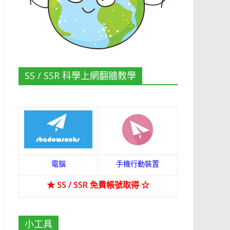
SS / SSR 科學上網翻牆教學
電腦
手機行動裝置
★
SS / SSR 免費帳號取得
☆
小工具