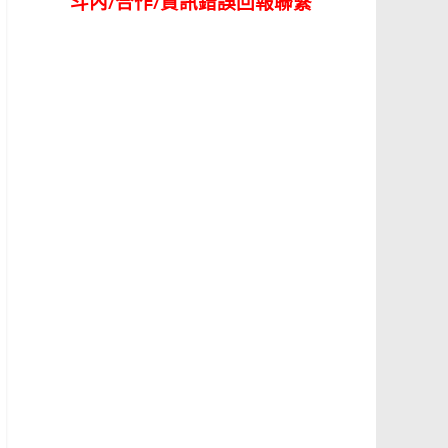
斗內/合作/資訊錯誤回報聯繫