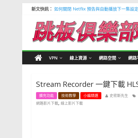
新文快訊：
如何關閉 Netflix 預告與自動播放下一集設
多種解決 Microsoft Edge 瀏覽器記憶
信用卡號產生器 (含CVV) 懶人包＃多個 Visa / 
寶可夢飛人安卓必裝 FonesGo 虛擬定位
Google 刪除超過兩年登入帳號＃不想被砍
VPN
線上資源
網路空間
網路
Stream Recorder 一鍵下載 
擴充功能
技術教學
小編精選
史密斯先生
,
網路影片下載
線上影片下載