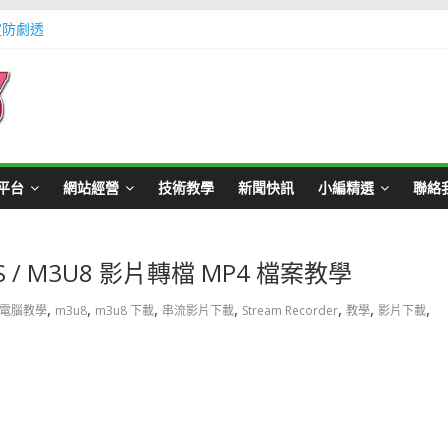
定防劇透
體不足方法懶人包教學
Master Card 網站
不用出門玩遊戲教學
帳號教學
平台
網站經營
技術教學
新聞快訊
小編精選
聯絡
HLS / M3U8 影片轉檔 MP4 檔案教學
,
,
,
,
,
,
,
電腦教學
m3u8
m3u8 下載
串流影片下載
Stream Recorder
教學
影片下載