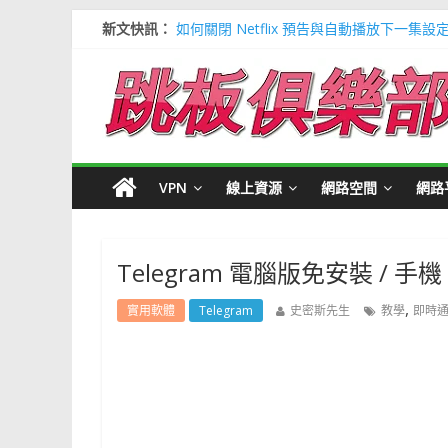
新文快訊：
如何關閉 Netflix 預告與自動播放下一集設
多種解決 Microsoft Edge 瀏覽器記憶
信用卡號產生器 (含CVV) 懶人包＃多個 Visa / 
寶可夢飛人安卓必裝 FonesGo 虛擬定位
Google 刪除超過兩年登入帳號＃不想被砍
VPN
線上資源
網路空間
網路
Telegram 電腦版免安裝 / 手
,
實用軟體
Telegram
史密斯先生
教學
即時