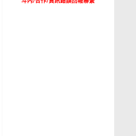
斗內/合作/資訊錯誤回報聯繫