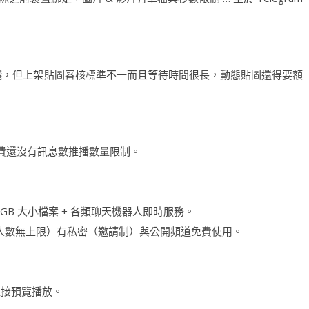
營利賺錢，但上架貼圖審核標準不一而且等待時間很長，動態貼圖還得要額
 不但免費還沒有訊息數推播數量限制。
.5GB 大小檔案 + 各類聊天機器人即時服務。
廣播模式（人數無上限）有私密（邀請制）與公開頻道免費使用。
直接預覽播放。