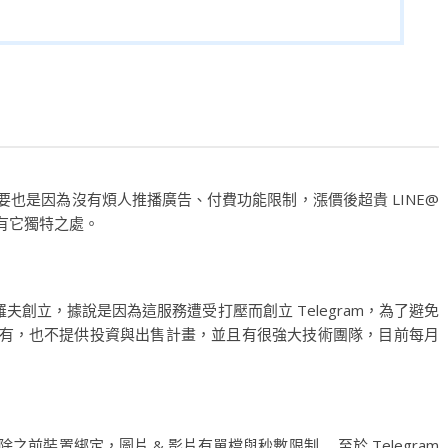
懷抱，主要也是因為沒有煩人推播廣告、付費功能限制，漲價後超貴 LINE@
能都有它獨特之處。
·杜羅夫創立，據說是因為這服務遭受打壓而創立 Telegram，為了避免
朋友持有，也不提供投資與出售計畫，並且有很強大技術團隊，目前每月
解除之前裝置綁定，圖片 & 影片有單檔與秒數限制 … 至於 Telegram