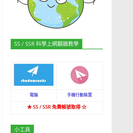
SS / SSR 科學上網翻牆教學
電腦
手機行動裝置
★
SS / SSR 免費帳號取得
☆
小工具