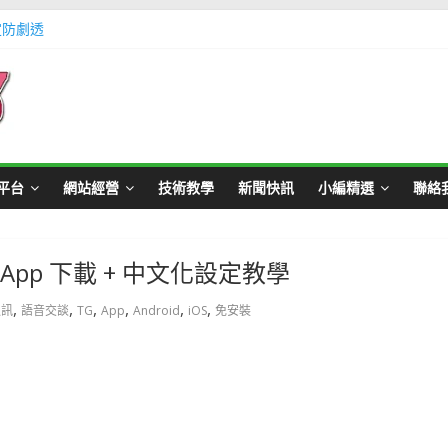
定防劇透
體不足方法懶人包教學
Master Card 網站
不用出門玩遊戲教學
帳號教學
平台
網站經營
技術教學
新聞快訊
小編精選
聯絡
機 App 下載 + 中文化設定教學
,
,
,
,
,
,
通訊
語音交談
TG
App
Android
iOS
免安裝