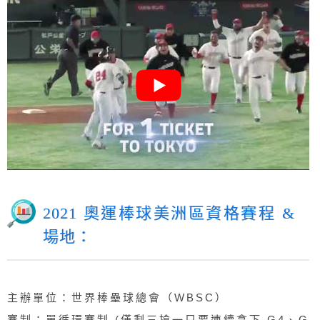
2021 奧運棒球美洲區資格賽程 &
場地：
主辦單位：世界棒壘球總會（WBSC）
賽制：單循環賽制 (僅剩三搶一只要連續拿下 G4、G