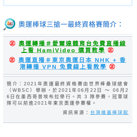
奧運棒球三搶一最終資格賽簡介：
㊣
奧運轉播＃愛爾達體育台免費直播線
上看 HamiVideo 購買教學
㊣
㊣
奧運直播＃東京奧運日本 NHK + 香
港轉播 VPN 免費線上看教學
㊣
簡介：2021年奧運最終資格賽由世界棒壘球總會
（WBSC）舉辦，於2021年06月22日 ～ 06月2
6日在墨西哥普埃布拉舉行。共 3 隊參賽，冠軍球
隊可以前進2021年東京奧運參賽權。
資訊來源：
台灣維基棒球館