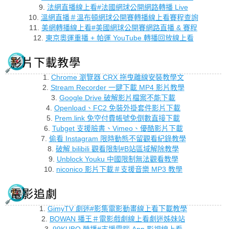
9.
法網直播線上看#法國網球公開網路轉播 Live
10.
溫網直播＃溫布頓網球公開賽轉播線上看賽程查詢
11.
美網轉播線上看#美國網球公開賽網路直播 & 賽程
12.
東京奧運重播 + 帕運 YouTube 轉播回放線上看
影片下載教學
1.
Chrome 瀏覽器 CRX 拖曳離線安裝教學文
2.
Stream Recorder 一鍵下載 MP4 影片教學
3.
Google Drive 破解影片檔案不能下載
4.
Openload、FC2 免裝外掛套件影片下載
5.
Prem.link 免空付費帳號免倒數直接下載
6.
Tubget 支援臉書、Vimeo、優酷影片下載
7.
偷看 Instagram 限時動態不留觀看紀錄教學
8.
破解 bilibili 觀看限制#B站區域解除教學
9.
Unblock Youku 中國限制無法觀看教學
10.
niconico 影片下載＃支援音樂 MP3 教學
電影追劇
1.
GimyTV 劇迷#影集電影動畫線上看下載教學
2.
BOWAN 播王＃電影戲劇線上看劇迷姊妹站