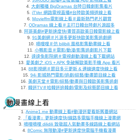
3.
99KUBO 酷播#支援電腦 App 影視線上看
4.
大劇獨播 BigDramas 台陸日韓劇影集看片
5.
iTVer 網路電視直播#台陸歐美頻道線上看
6.
Movieffm電影線上看＃最新熱門老片觀賞
7.
QDramas 線上看＃主打日韓台陸劇片源超多
8.
阿哥美劇#更新速度快/畫質高歐美日韓電影線上看
9.
91美劇網＃片源多更新快歐美影集追劇網
10.
嘀哩哩＃仿 bilibili 風格影集動畫線上看
11.
小鴨影音＃電影/動漫/影集追劇影片下載
12.
達達兔影院網＃電視劇動漫線上看下載網站
13.
愛美劇之 iOS + APK 免破解歐美影手機 App 看片
14.
88影視網＃節目多元更新 & 連線速度快線上看
15.
94i 影城熱門電影/追劇/綜藝/動畫節目線上看
16.
美劇天堂＃電影/綜藝/動畫與日韓歐美影集追劇
17.
韓迷TV＃哈韓迷追韓劇/電影及綜藝節目線上看
動漫畫線上看
1.
Anime1.me 動畫線上看#動漫迷愛看新舊番網站
2.
「看漫畫」更新速度快/線路多電腦手機線上漫畫網
3.
嘀哩嘀哩 dilidili 致敬超人氣動畫多線路線上看網站
4.
8Comic 無限動漫#更新速度快電腦手機看漫畫