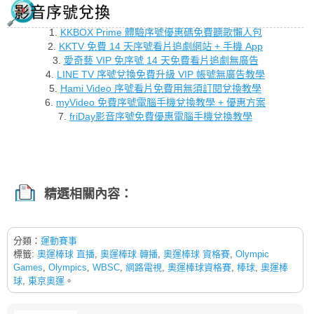
影音序號兌換
1.
KKBOX Prime 體驗序號優惠碼免費聽歌懶人包
2.
KKTV 免費 14 天序號看片追劇網站 + 手機 App
3.
愛奇藝 VIP 免序號 14 天免費看片追劇無廣告
4.
LINE TV 序號兌換免費升級 VIP 帳號無廣告教學
5.
Hami Video 序號看片免費用無須訂閱兌換教學
6.
myVideo 免費序號電腦手機兌換教學 + 優惠方案
7.
friDay影音序號免費優惠電腦手機兌換教學
精選相關內容：
分類：
運動賽事
標籤:
奧運棒球 直播
,
奧運棒球 轉播
,
奧運棒球 資格賽
,
Olympic
Games
,
Olympics
,
WBSC
,
網路電視
,
奧運棒球資格賽
,
棒球
,
奧運棒
球
,
東京奧運
。