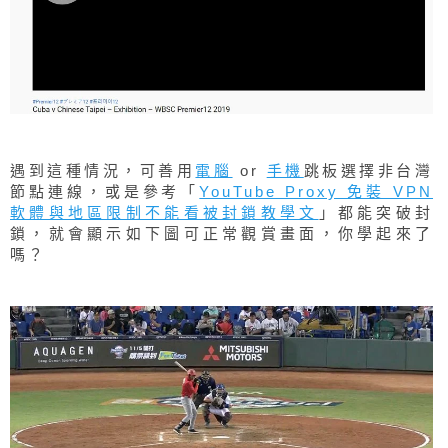
遇到這種情況，可善用
電腦
or
手機
跳板選擇非台灣
節點連線，或是參考「
YouTube Proxy 免裝 VPN
軟體與地區限制不能看被封鎖教學文
」都能突破封
鎖，就會顯示如下圖可正常觀賞畫面，你學起來了
嗎？