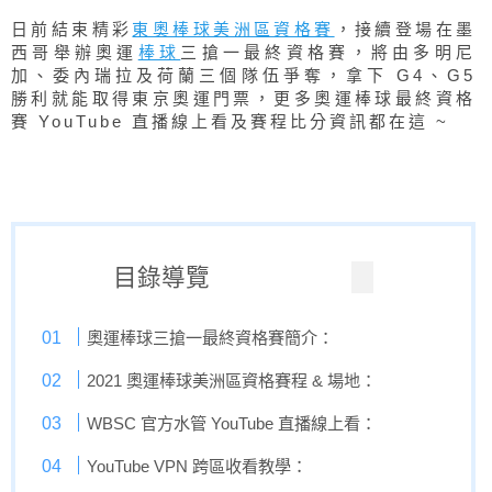
日前結束精彩
東奧棒球美洲區資格賽
，接續登場在墨
西哥舉辦奧運
棒球
三搶一最終資格賽，將由多明尼
加、委內瑞拉及荷蘭三個隊伍爭奪，拿下 G4、G5
勝利就能取得東京奧運門票，更多奧運棒球最終資格
賽 YouTube 直播線上看及賽程比分資訊都在這 ~
目錄導覽
奧運棒球三搶一最終資格賽簡介：
2021 奧運棒球美洲區資格賽程 & 場地：
WBSC 官方水管 YouTube 直播線上看：
YouTube VPN 跨區收看教學：