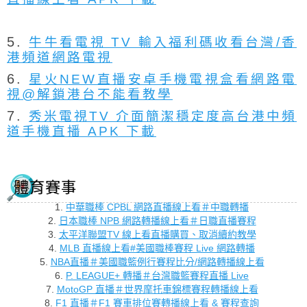
5.
牛牛看電視 TV 輸入福利碼收看台灣/香
港頻道網路電視
6.
星火NEW直播安卓手機電視盒看網路電
視@解鎖港台不能看教學
7.
秀米電視TV 介面簡潔穩定度高台港中頻
道手機直播 APK 下載
體育賽事
1.
中華職棒 CPBL 網路直播線上看＃中職轉播
2.
日本職棒 NPB 網路轉播線上看＃日職直播賽程
3.
太平洋聯盟TV 線上看直播購買、取消續約教學
4.
MLB 直播線上看#美國職棒賽程 Live 網路轉播
5.
NBA直播＃美國職籃例行賽程比分/網路轉播線上看
6.
P. LEAGUE+ 轉播＃台灣職籃賽程直播 Live
7.
MotoGP 直播＃世界摩托車錦標賽程轉播線上看
8.
F1 直播＃F1 賽車排位賽轉播線上看 & 賽程查詢