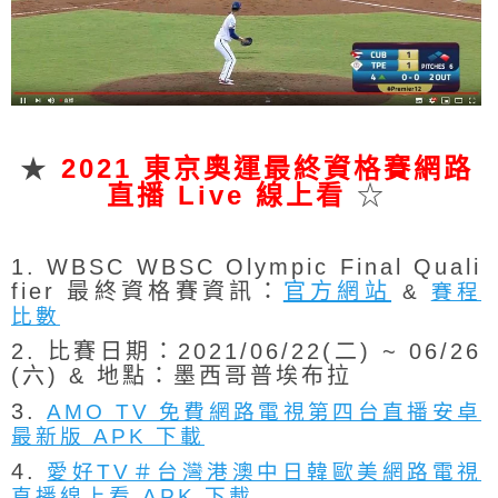
★
2021
東京奧運最終資格賽
網路
直播 Live 線上看
☆
1. WBSC WBSC Olympic Final Quali
fier 最終資格賽資訊：
官方網站
&
賽程
比數
2. 比賽日期：2021/06/22(二) ~ 06/26
(六) & 地點：墨西哥普埃布拉
3.
AMO TV 免費網路電視第四台直播安卓
最新版 APK 下載
4.
愛好TV＃台灣港澳中日韓歐美網路電視
直播線上看 APK 下載