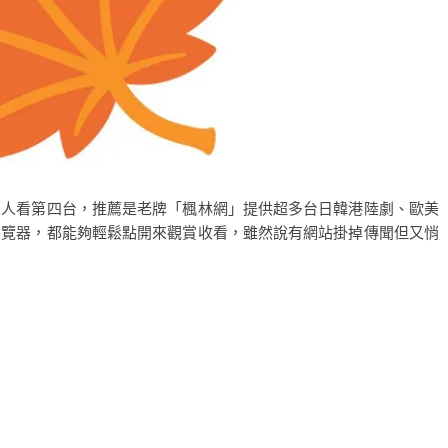
少人看第四台，推薦是老牌「楓林網」提供超多台日韓港陸劇、歐美
瀏覽器，都能夠輕鬆點開來觀賞收看，雖然說有網站掛掉傳聞但又悄