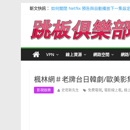
新文快訊：
如何關閉 Netflix 預告與自動播放下一集設
多種解決 Microsoft Edge 瀏覽器記憶
信用卡號產生器 (含CVV) 懶人包＃多個 Visa / 
寶可夢飛人安卓必裝 FonesGo 虛擬定位
Google 刪除超過兩年登入帳號＃不想被砍
VPN
線上資源
網路空間
網路
楓林網＃老牌台日韓劇/歐美影
,
,
影視娛樂
史密斯先生
免費電視
電影線上看
線