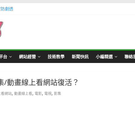
定防劇透
體不足方法懶人包教學
Master Card 網站
不用出門玩遊戲教學
帳號教學
平台
網站經營
技術教學
新聞快訊
小編精選
聯絡
集/動畫線上看網站復活？
,
,
,
,
上看網站
動畫線上看
電影
電視
影集