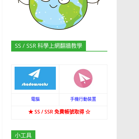
SS / SSR 科學上網翻牆教學
電腦
手機行動裝置
★
SS / SSR 免費帳號取得
☆
小工具