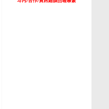
斗內/合作/資訊錯誤回報聯繫