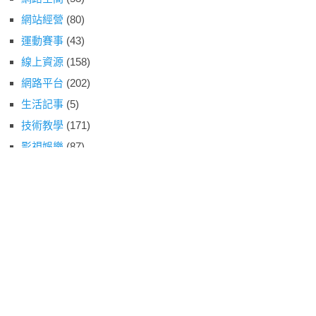
網站經營
(80)
運動賽事
(43)
線上資源
(158)
網路平台
(202)
生活記事
(5)
技術教學
(171)
影視娛樂
(87)
開箱玩意
(4)
動物森友會
(2)
雲端服務
(49)
遊戲情報
(53)
阿宅園地
(12)
小編精選
(72)
老司機專區
(22)