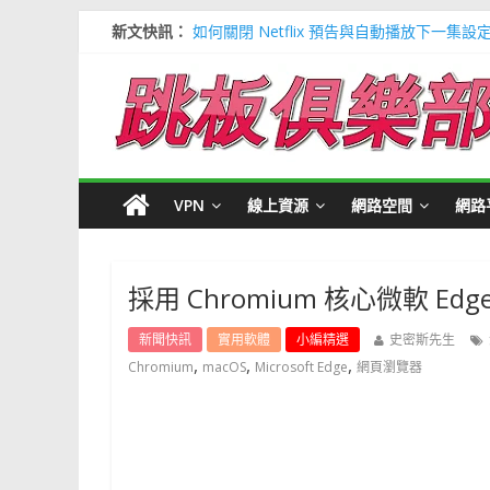
新文快訊：
如何關閉 Netflix 預告與自動播放下一集設
多種解決 Microsoft Edge 瀏覽器記憶
信用卡號產生器 (含CVV) 懶人包＃多個 Visa / 
寶可夢飛人安卓必裝 FonesGo 虛擬定位
Google 刪除超過兩年登入帳號＃不想被砍
VPN
線上資源
網路空間
網路
採用 Chromium 核心微軟 Ed
新聞快訊
實用軟體
小編精選
史密斯先生
,
,
,
Chromium
macOS
Microsoft Edge
網頁瀏覽器