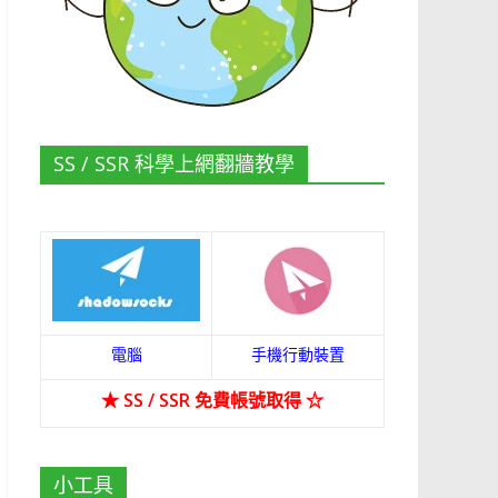
SS / SSR 科學上網翻牆教學
電腦
手機行動裝置
★
SS / SSR 免費帳號取得
☆
小工具