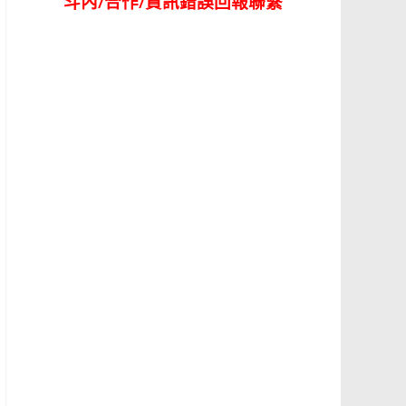
斗內/合作/資訊錯誤回報聯繫