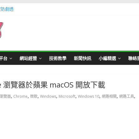
定防劇透
體不足方法懶人包教學
Master Card 網站
不用出門玩遊戲教學
帳號教學
平台
網站經營
技術教學
新聞快訊
小編精選
聯絡
ge 瀏覽器於蘋果 macOS 開放下載
,
,
,
,
,
,
,
,
瀏覽器
Chrome
微軟
Windows
Microsoft
Windows 10
網路相關
網路工具