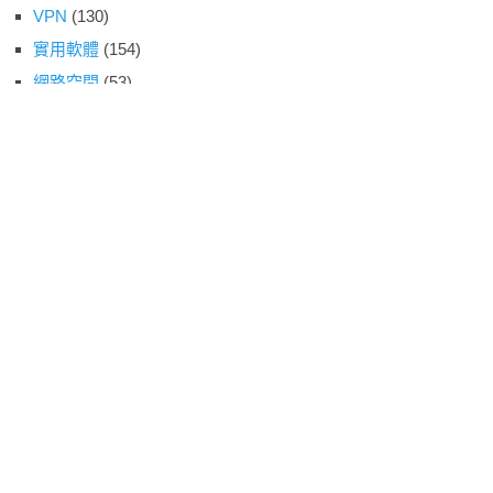
VPN
(130)
實用軟體
(154)
網路空間
(53)
網站經營
(80)
運動賽事
(43)
線上資源
(158)
網路平台
(202)
生活記事
(5)
技術教學
(171)
影視娛樂
(87)
開箱玩意
(4)
動物森友會
(2)
雲端服務
(49)
遊戲情報
(53)
阿宅園地
(12)