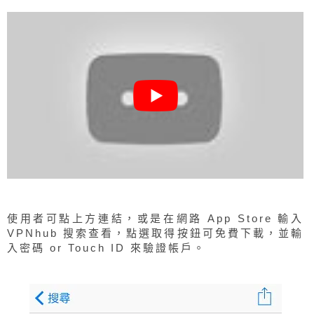
使用者可點上方連結，或是在網路 App Store 輸入
VPNhub 搜索查看，點選取得按鈕可免費下載，並輸
入密碼 or Touch ID 來驗證帳戶。