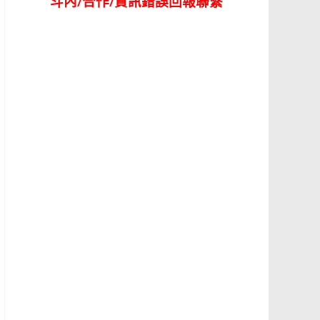
斗內/合作/資訊錯誤回報聯繫