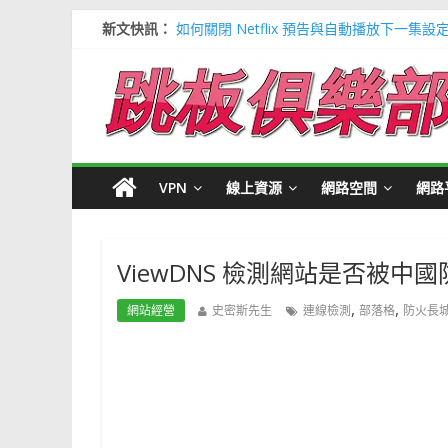
新文快訊：
如何關閉 Netflix 預告與自動播放下一集設
多種解決 Microsoft Edge 瀏覽器記憶
信用卡號產生器 (含CVV) 懶人包＃多個 Visa / 
寶可夢飛人安卓必裝 FonesGo 虛擬定位
Google 刪除超過兩年登入帳號＃不想被砍
VPN
線上資源
網路空間
網路
ViewDNS 檢測網站是否被中
,
,
網站經營
史密斯先生
連線檢測
部落格
防火長