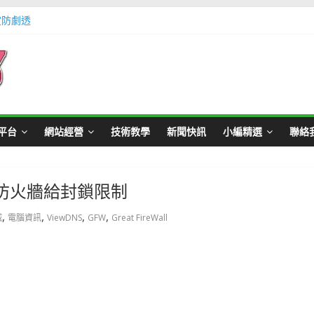
定防劇透
體不足方法懶人包教學
Master Card 網站
不用出門玩遊戲教學
帳號教學
平台
網站經營
技術教學
新聞快訊
小編精選
聯絡
國防火牆給封鎖限制
,
,
,
,
城
電腦資訊
ViewDNS
GFW
Great FireWall