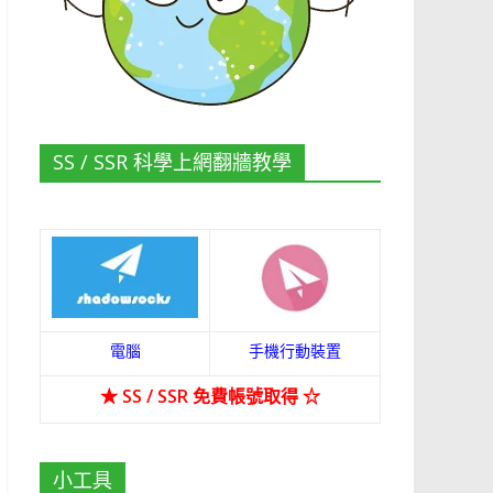
SS / SSR 科學上網翻牆教學
電腦
手機行動裝置
★
SS / SSR 免費帳號取得
☆
小工具