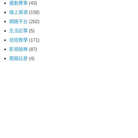
運動賽事
(43)
線上資源
(158)
網路平台
(202)
生活記事
(5)
技術教學
(171)
影視娛樂
(87)
開箱玩意
(4)
動物森友會
(2)
雲端服務
(49)
遊戲情報
(53)
阿宅園地
(12)
小編精選
(72)
老司機專區
(22)
© 跳板俱樂部
FB臉書
電腦版
回頂端
|
|
|
|