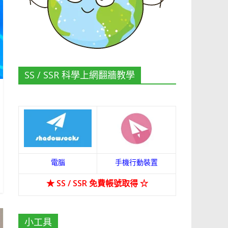
SS / SSR 科學上網翻牆教學
電腦
手機行動裝置
★
SS / SSR 免費帳號取得
☆
小工具