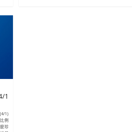
4/1
4/1)
等比例
這麼珍