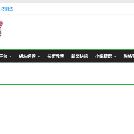
定防劇透
體不足方法懶人包教學
Master Card 網站
不用出門玩遊戲教學
帳號教學
平台
網站經營
技術教學
新聞快訊
小編精選
聯絡