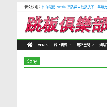
新文快訊：
如何關閉 Netflix 預告與自動播放下一集設
多種解決 Microsoft Edge 瀏覽器記憶
信用卡號產生器 (含CVV) 懶人包＃多個 Visa / 
寶可夢飛人安卓必裝 FonesGo 虛擬定位
Google 刪除超過兩年登入帳號＃不想被砍
VPN
線上資源
網路空間
網路
Sony