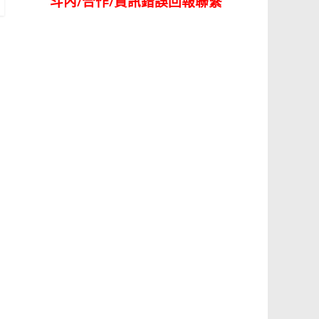
斗內/合作/資訊錯誤回報聯繫