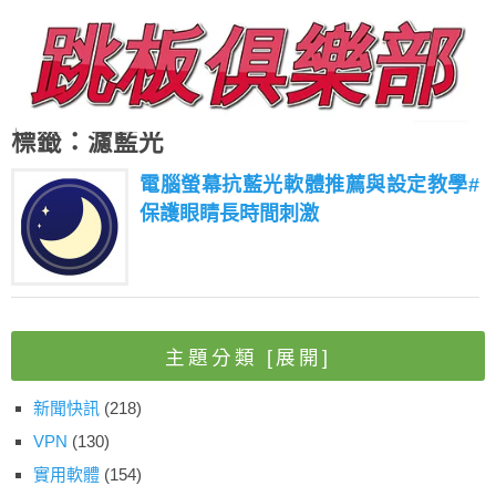
標籤：濾藍光
電腦螢幕抗藍光軟體推薦與設定教學#
保護眼睛長時間刺激
主題分類
[展開]
新聞快訊
(218)
VPN
(130)
實用軟體
(154)