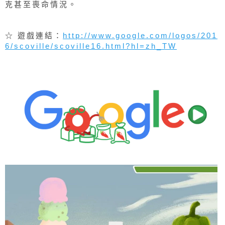
度，聽說目前最辣並且獲得金氏世界紀錄認證的是高
達248 萬 SHU 「龍息辣椒」，人體食用可能會有休
克甚至喪命情況。
☆ 遊戲連結：
http://www.google.com/logos/201
6/scoville/scoville16.html?hl=zh_TW