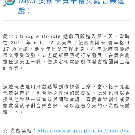
Day.3 奧斯卡費辛格冥誕音樂遊
戲：
簡介：Google Doodle 遊戲回顧進入第三天，當時
在 2017 年 6 月 22 這天為了紀念奧斯卡 費辛格 1
17 歲冥誕，他早年是學工程出身，在年少時閱讀繪
畫文章受啟發，立志朝新興藝術行業發展，在舞台劇
擔任過美工一職，便決定朝電影創作發會繪圖與工程
師專業。
遊戲玩法是用滑鼠點擊創作視覺音樂，當小格子亮起
代表著音符，也會隨之浮現幻影圖案，此外也可以更
換其他樂器來做音效與調整音調，喜愛音樂創作或是
想啟發孩子對音樂喜好，可以趁著今天的小遊戲來體
驗一下。
☆ 遊戲連結：
https://www.google.com/logos/do