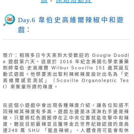
更多內容請參考：
Google Doodle 塗
鴉
/
原始活動頁
Day.6 韋伯史高維爾辣椒中和遊
戲：
簡介：相隔多日今天來到大受歡迎的 Google Doodl
e 遊戲第六天，這是於 2016 年紀念美國化學家兼藥
劑師韋伯·史高維爾 Wilbur Scoville 151 歲冥誕互
動式遊戲。他想要測出智利辣椒辣度設計出名為「史
高維爾感官測試」（Scoville Organoleptic Tes
t）來衡量所謂的辣度。
在這個小遊戲中會出現各種辣度介紹，讓各位知道不
同辣椒其辣度有多高，遊戲左邊是冰淇淋右手邊是辣
椒，只要將紅色圈圈停在正中央位置就能攻擊中和辣