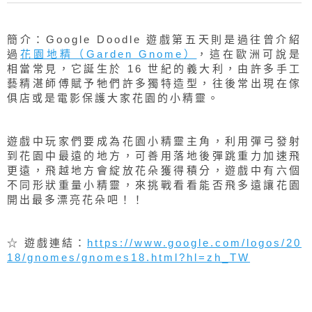
簡介：Google Doodle 遊戲第五天則是過往曾介紹
過
花園地精（Garden Gnome）
，這在歐洲可說是
相當常見，它誕生於 16 世紀的義大利，由許多手工
藝精湛師傅賦予牠們許多獨特造型，往後常出現在傢
俱店或是電影保護大家花園的小精靈。
遊戲中玩家們要成為花園小精靈主角，利用彈弓發射
到花園中最遠的地方，可善用落地後彈跳重力加速飛
更遠，飛越地方會綻放花朵獲得積分，遊戲中有六個
不同形狀重量小精靈，來挑戰看看能否飛多遠讓花園
開出最多漂亮花朵吧！！
☆ 遊戲連結：
https://www.google.com/logos/20
18/gnomes/gnomes18.html?hl=zh_TW