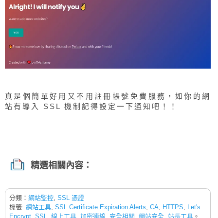
真是個簡單好用又不用註冊帳號免費服務，如你的網
站有導入 SSL 機制記得設定一下通知吧！！
精選相關內容：
分類：
網站監控
,
SSL 憑證
標籤:
網站工具
,
SSL Certificate Expiration Alerts
,
CA
,
HTTPS
,
Let's
Encrypt
,
SSL
,
線上工具
,
加密連線
,
安全相關
,
網站安全
,
站長工具
。