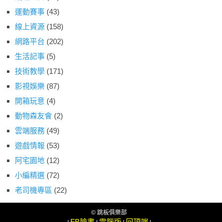
運動賽事
(43)
線上資源
(158)
網路平台
(202)
生活記事
(5)
技術教學
(171)
影視娛樂
(87)
開箱玩意
(4)
動物森友會
(2)
雲端服務
(49)
遊戲情報
(53)
阿宅園地
(12)
小編精選
(72)
老司機專區
(22)
© 跳板俱樂部
FB臉書
電腦版
回頂端