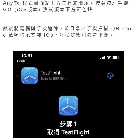
AnyTo 程式畫面點上方工具箱圖示，接著按左手邊 I
GO (iOS版本) 測試版本下方藍色鈕。
然後將電腦與手機連線，並且拿出手機掃描 QR Cod
e 依照指示安裝 iGo，詳盡步驟可參考下圖。