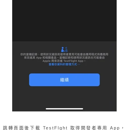
跳轉頁面後下載 TestFlght 取得開發者專用 App，