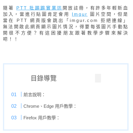
隨著
PTT 批踢踢實業坊
開放註冊，有許多年輕新血
加入，當進行貼圖肯定會用
Imgur
圖片空間，但是
當在 PTT 網頁版會跳出「imgur.com 拒絕連線」
無法開啟此網頁顯示圖片情況，得要每張圖片手動點
開很不方便？有這困擾朋友跟著教學步驟來解決
吧！！
目錄導覽
前言說明：
Chrome、Edge 用戶教學：
Firefox 用戶教學：