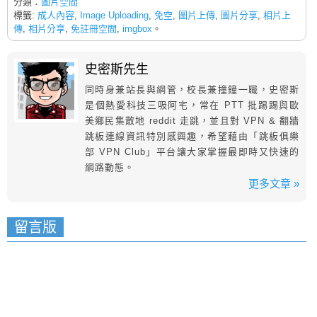
分類：
圖片空間
標籤:
成人內容
,
Image Uploading
,
免空
,
圖片上傳
,
圖片分享
,
相片上
傳
,
相片分享
,
免註冊空間
,
imgbox
。
史密斯先生
同時身兼站長與網管，校長兼撞鐘一職，史密斯
是個熱愛科技三吸阿宅，常在 PTT 批踢踢與歐
美鄉民集散地 reddit 走跳，並且對 VPN & 翻牆
跳板連線資訊特別感興趣，希望藉由「跳板俱樂
部 VPN Club」平台讓大家掌握最即時又快速的
網路動態。
更多文章 »
留言版