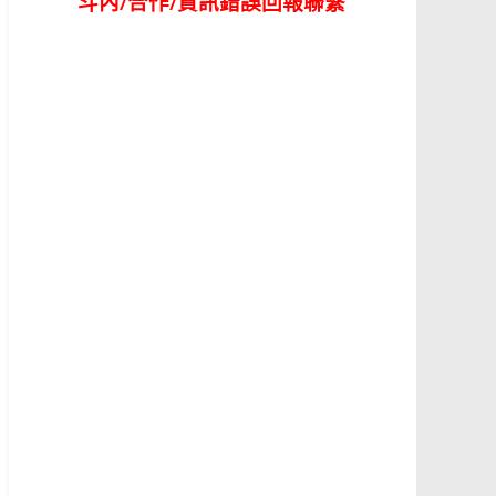
斗內/合作/資訊錯誤回報聯繫