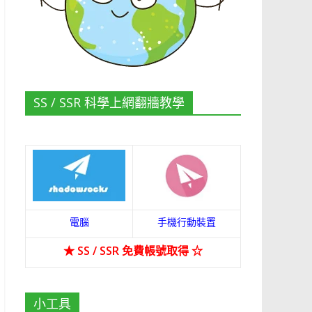
SS / SSR 科學上網翻牆教學
電腦
手機行動裝置
★
SS / SSR 免費帳號取得
☆
小工具