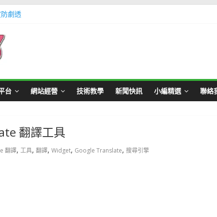
定防劇透
體不足方法懶人包教學
Master Card 網站
不用出門玩遊戲教學
帳號教學
平台
網站經營
技術教學
新聞快訊
小編精選
聯絡
late 翻譯工具
,
,
,
,
,
le 翻譯
工具
翻譯
Widget
Google Translate
搜尋引擎