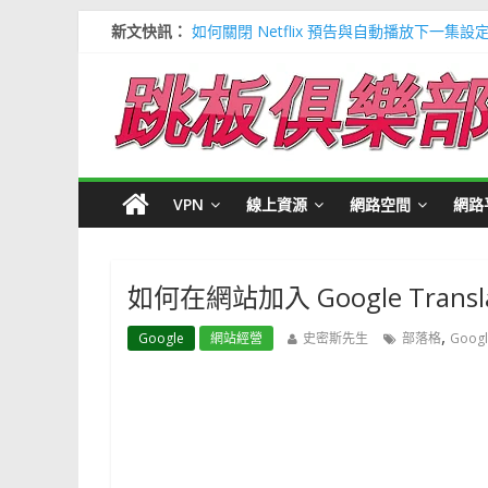
新文快訊：
如何關閉 Netflix 預告與自動播放下一集設
多種解決 Microsoft Edge 瀏覽器記憶
信用卡號產生器 (含CVV) 懶人包＃多個 Visa / 
寶可夢飛人安卓必裝 FonesGo 虛擬定位
Google 刪除超過兩年登入帳號＃不想被砍
VPN
線上資源
網路空間
網路
如何在網站加入 Google Trans
,
Google
網站經營
史密斯先生
部落格
Goog