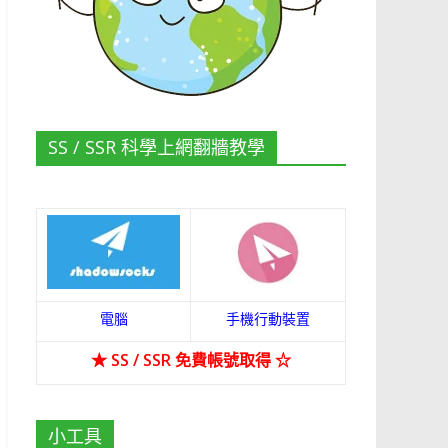
SS / SSR 科學上網翻牆教學
電腦
手機行動裝置
★
SS / SSR 免費帳號取得
☆
小工具