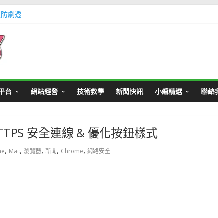
定防劇透
體不足方法懶人包教學
Master Card 網站
不用出門玩遊戲教學
帳號教學
平台
網站經營
技術教學
新聞快訊
小編精選
聯絡
 HTTPS 安全連線 & 優化按鈕樣式
,
,
,
,
,
me
Mac
瀏覽器
新聞
Chrome
網路安全