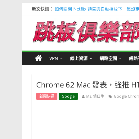
新文快訊：
如何關閉 Netflix 預告與自動播放下一集設
多種解決 Microsoft Edge 瀏覽器記憶
信用卡號產生器 (含CVV) 懶人包＃多個 Visa / 
寶可夢飛人安卓必裝 FonesGo 虛擬定位
Google 刪除超過兩年登入帳號＃不想被砍
VPN
線上資源
網路空間
網路
Chrome 62 Mac 發表，強推
新聞快訊
Google
Ms. 值日生
Google Chro