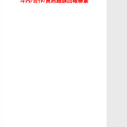
斗內/合作/資訊錯誤回報聯繫