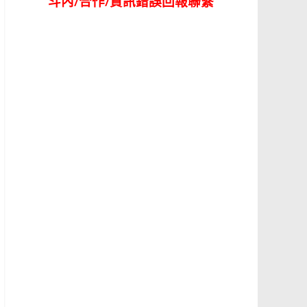
斗內/合作/資訊錯誤回報聯繫