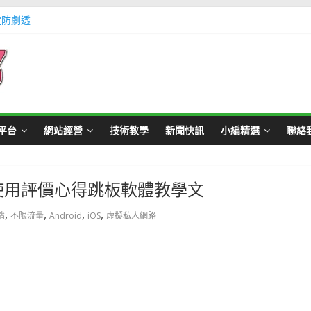
定防劇透
體不足方法懶人包教學
Master Card 網站
不用出門玩遊戲教學
帳號教學
平台
網站經營
技術教學
新聞快訊
小編精選
聯絡
台#使用評價心得跳板軟體教學文
,
,
,
,
牆
不限流量
Android
iOS
虛擬私人網路