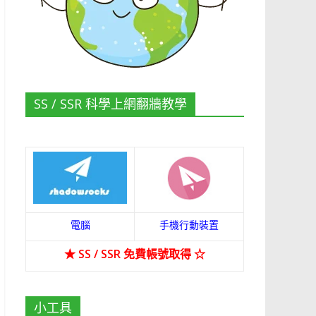
SS / SSR 科學上網翻牆教學
電腦
手機行動裝置
★
SS / SSR 免費帳號取得
☆
小工具