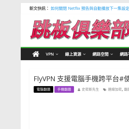
新文快訊：
如何關閉 Netflix 預告與自動播放下一集設
多種解決 Microsoft Edge 瀏覽器記憶
信用卡號產生器 (含CVV) 懶人包＃多個 Visa / 
寶可夢飛人安卓必裝 FonesGo 虛擬定位
Google 刪除超過兩年登入帳號＃不想被砍
VPN
線上資源
網路空間
網路
FlyVPN 支援電腦手機跨平
,
電腦翻牆
手機翻牆
史密斯先生
連線加密
翻