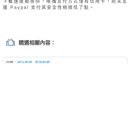
下載速度都很快，唯獨支付方式僅有信用卡，尚未支
援 Paypal 支付其安全性稍微低了點。
精選相關內容：
分類：
網站推薦
,
雲端服務
標籤:
Torrent
,
磁力下載
,
網路資源
,
離線下載
,
FileStream.Me
,
線上工
具
,
免空
,
BT
,
BT 代抓
,
P2P
。
史密斯先生
同時身兼站長與網管，校長兼撞鐘一職，史密斯
是個熱愛科技三吸阿宅，常在 PTT 批踢踢與歐
美鄉民集散地 reddit 走跳，並且對 VPN & 翻牆
跳板連線資訊特別感興趣，希望藉由「跳板俱樂
部 VPN Club」平台讓大家掌握最即時又快速的
網路動態。