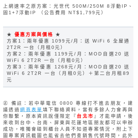
上網速率之原方案：光世代 500M/250M 8浮動IP、
固1+7浮動IP （公告費用 NT$1,799元）
★
優惠方案與價格
★
方案1：兩年優惠 1099元/月：送 WiFi 6 全屋通
2T2R 一台（月租0元）
方案2：兩年優惠 1199元/月：MOD自選20 送
WiFi 6 2T2R 一台（月租0元）
方案3：兩年優惠 1268元/月：MOD自選20 送
WiFi 6 2T2R 一台（月租0元）＋第二台月租89
元
㊣ 備註：若中華電信 0800 專線打不進去朋友，建
議透過
網頁表單
填下聯絡資料，當有多餘人力會再與
你聯繫，原本資訊說僅限定『
台北市
』才能申請，後
來收到台中、台南、屏東與花蓮地區朋友都可以申辦
成功，唯獨會碰到櫃台人員不知道專案情況，附上下
圖專案資訊截圖也能省去他們查銷售代號時間，此外