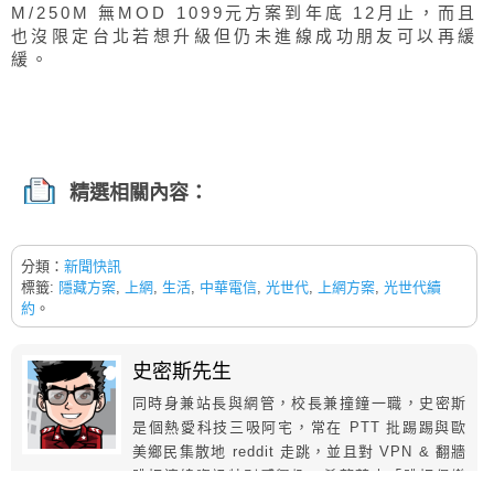
M/250M 無MOD 1099元方案到年底 12月止，而且
也沒限定台北若想升級但仍未進線成功朋友可以再緩
緩。
精選相關內容：
分類：
新聞快訊
標籤:
隱藏方案
,
上網
,
生活
,
中華電信
,
光世代
,
上網方案
,
光世代續
約
。
史密斯先生
同時身兼站長與網管，校長兼撞鐘一職，史密斯
是個熱愛科技三吸阿宅，常在 PTT 批踢踢與歐
美鄉民集散地 reddit 走跳，並且對 VPN & 翻牆
跳板連線資訊特別感興趣，希望藉由「跳板俱樂