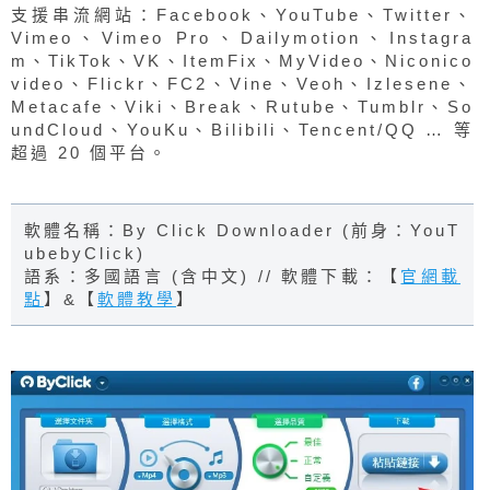
支援串流網站：Facebook、YouTube、Twitter、
Vimeo、Vimeo Pro、Dailymotion、Instagra
m、TikTok、VK、ItemFix、MyVideo、Niconico
video、Flickr、FC2、Vine、Veoh、Izlesene、
Metacafe、Viki、Break、Rutube、Tumblr、So
undCloud、YouKu、Bilibili、Tencent/QQ … 等
超過 20 個平台。
軟體名稱：By Click Downloader (前身：YouT
ubebyClick)
語系：多國語言 (含中文) // 軟體下載：【
官網載
點
】&【
軟體教學
】