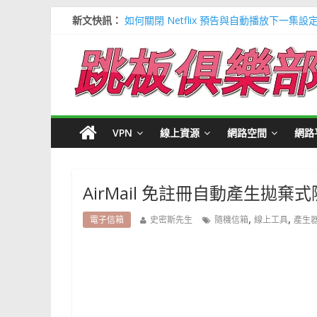
新文快訊：
如何關閉 Netflix 預告與自動播放下一集設
多種解決 Microsoft Edge 瀏覽器記憶
信用卡號產生器 (含CVV) 懶人包＃多個 Visa / 
寶可夢飛人安卓必裝 FonesGo 虛擬定位
Google 刪除超過兩年登入帳號＃不想被砍
VPN
線上資源
網路空間
網路
AirMail 免註冊自動產生拋棄
,
,
電子信箱
史密斯先生
隨機信箱
線上工具
產生