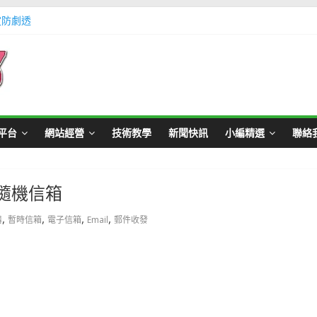
定防劇透
體不足方法懶人包教學
Master Card 網站
不用出門玩遊戲教學
帳號教學
平台
網站經營
技術教學
新聞快訊
小編精選
聯絡
式隨機信箱
,
,
,
,
器
暫時信箱
電子信箱
Email
郵件收發