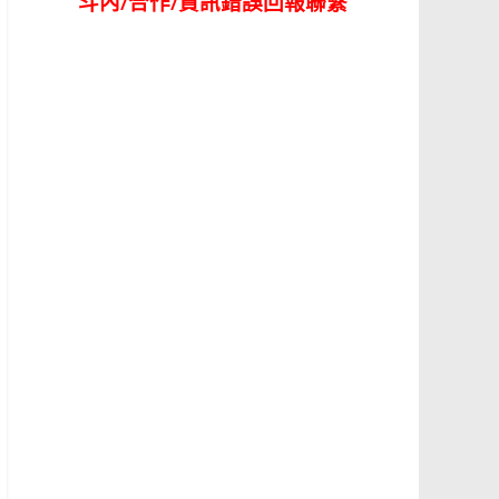
斗內/合作/資訊錯誤回報聯繫