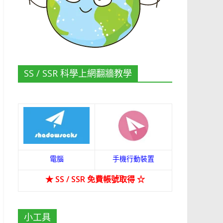
SS / SSR 科學上網翻牆教學
電腦
手機行動裝置
★
SS / SSR 免費帳號取得
☆
小工具