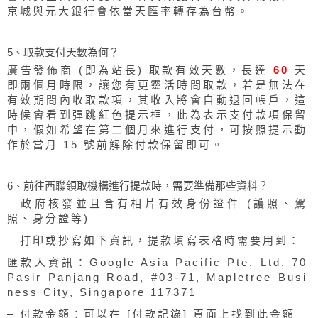
京城與元大銀行會依當天匯率轉存為台幣。
5、取款支付天數為何？
廣告發佈商 (即為站長) 取款有效天數，長達
60
天
即兩個月時限，讓您有更靈活時間取款，若是無法在
有效期間內收取款項，其收入將會自動退回帳戶，這
時候會看到彈跳紅色提示框，此為表示支付款項保留
中，假如希望在第二個月來進行支付，可按照提示動
作於當月 15 號前解除付款保留即可。
6、前往西聯領取機構進行提款時，需要準備那些資料？
– 政府核發並且含有相片有效身份證件 (護照、駕
照、身分證等)
– 打印或抄寫如下資訊，提款填寫表格時需要用到：
匯款人資訊：Google Asia Pacific Pte. Ltd. 70
Pasir Panjang Road, #03-71, Mapletree Busi
ness City, Singapore 117371
– 付款金額：可以在 [付款記錄] 頁面上找到此金額