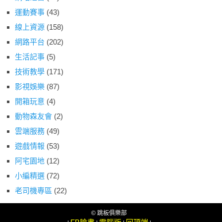
運動賽事
(43)
線上資源
(158)
網路平台
(202)
生活記事
(5)
技術教學
(171)
影視娛樂
(87)
開箱玩意
(4)
動物森友會
(2)
雲端服務
(49)
遊戲情報
(53)
阿宅園地
(12)
小編精選
(72)
老司機專區
(22)
© 跳板俱樂部