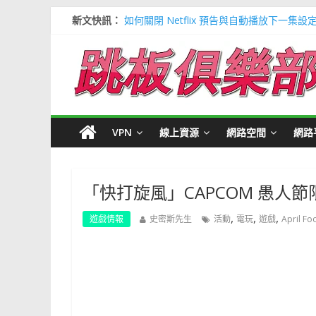
新文快訊：
如何關閉 Netflix 預告與自動播放下一集設
多種解決 Microsoft Edge 瀏覽器記憶
信用卡號產生器 (含CVV) 懶人包＃多個 Visa / 
寶可夢飛人安卓必裝 FonesGo 虛擬定位
Google 刪除超過兩年登入帳號＃不想被砍
VPN
線上資源
網路空間
網路
「快打旋風」CAPCOM 愚人
,
,
,
遊戲情報
史密斯先生
活動
電玩
遊戲
April Fo