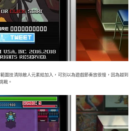
台範圍技清除敵人元素給加入，可別以為遊戲節奏放很慢，因為越到
你挑戰。