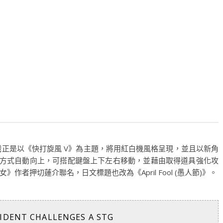
遊戲正是以《快打旋風 V》為主題，將用紅白機風格呈現，並且以新角
軸方式自動向上，可搭配鍵盤上下左右移動，並藉由取得道具強化攻
者押切蓮介聯名，日文標題也改為《April Fool (愚人節)》。
IDENT CHALLENGES A STG