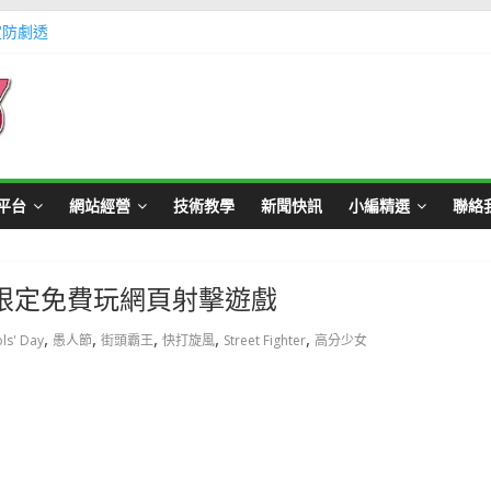
定防劇透
體不足方法懶人包教學
Master Card 網站
不用出門玩遊戲教學
帳號教學
平台
網站經營
技術教學
新聞快訊
小編精選
聯絡
節限定免費玩網頁射擊遊戲
,
,
,
,
,
ols' Day
愚人節
街頭霸王
快打旋風
Street Fighter
高分少女