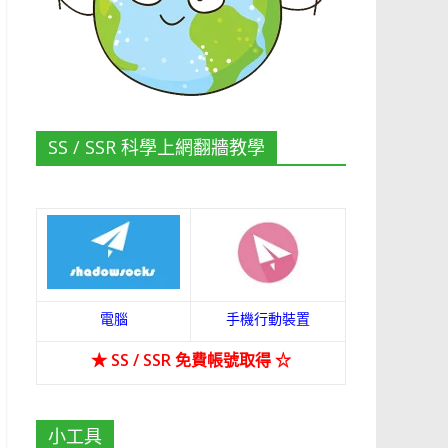
SS / SSR 科學上網翻牆教學
電腦
手機行動裝置
★
SS / SSR 免費帳號取得
☆
小工具