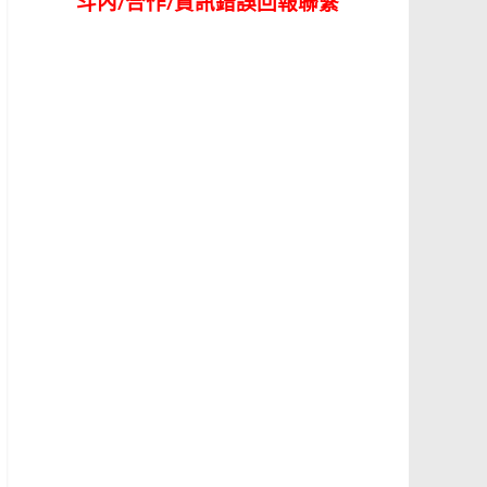
斗內/合作/資訊錯誤回報聯繫