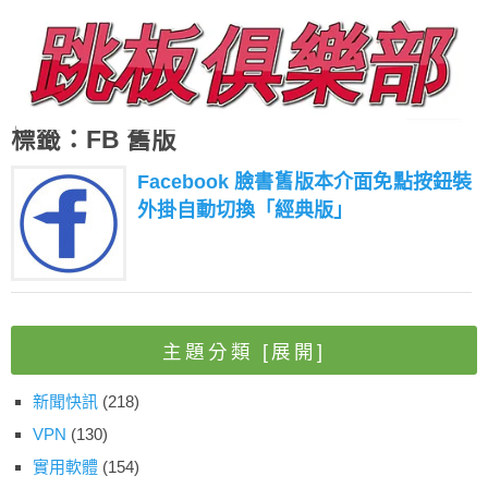
標籤：FB 舊版
Facebook 臉書舊版本介面免點按鈕裝
外掛自動切換「經典版」
主題分類
[展開]
新聞快訊
(218)
VPN
(130)
實用軟體
(154)