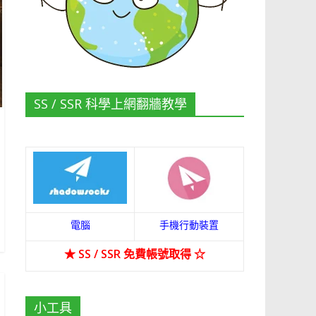
SS / SSR 科學上網翻牆教學
電腦
手機行動裝置
★
SS / SSR 免費帳號取得
☆
小工具