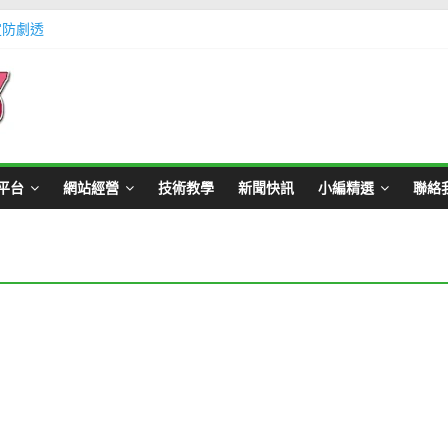
定防劇透
體不足方法懶人包教學
Master Card 網站
不用出門玩遊戲教學
帳號教學
平台
網站經營
技術教學
新聞快訊
小編精選
聯絡