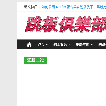
新文快訊：
如何關閉 Netflix 預告與自動播放下一集設
多種解決 Microsoft Edge 瀏覽器記憶
信用卡號產生器 (含CVV) 懶人包＃多個 Visa / 
寶可夢飛人安卓必裝 FonesGo 虛擬定位
Google 刪除超過兩年登入帳號＃不想被砍
VPN
線上資源
網路空間
網路
頒獎典禮