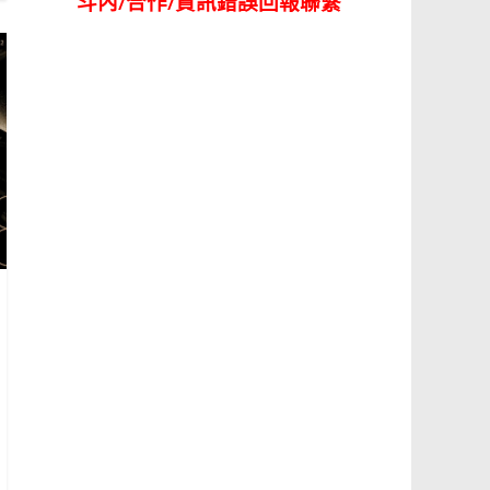
斗內/合作/資訊錯誤回報聯繫