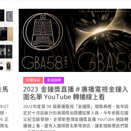
新聞快訊
影視娛樂
金馬
2023 金鐘獎直播＃廣播電視金鐘入
圍名單 YouTube 轉播線上看
/27
2023年度第 58 屆廣播電視「金鐘獎」頒獎典禮，每年固
舉辦，
定於十月前後分別表揚傑出媒體從業人員，今年依舊在國
0 正
父紀念館舉辦，史密斯整理金鐘獎直播 YouTube 網路轉
得獎名
播線上看，還有入圍得獎名單等資訊，讓影視娛樂迷們第