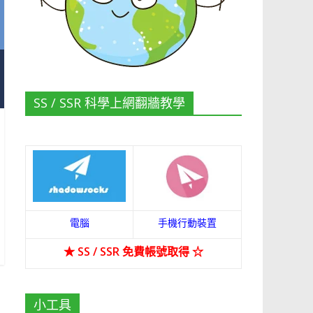
SS / SSR 科學上網翻牆教學
電腦
手機行動裝置
★
SS / SSR 免費帳號取得
☆
小工具