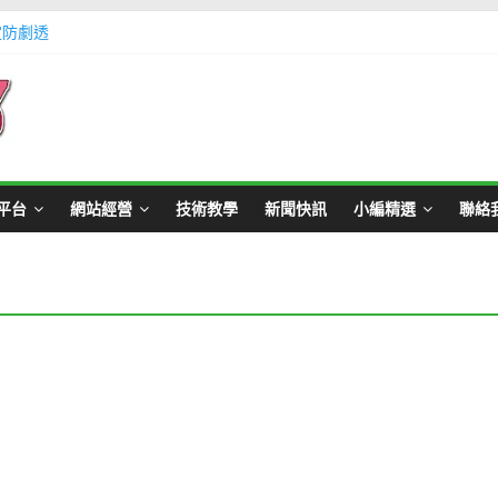
定防劇透
體不足方法懶人包教學
Master Card 網站
不用出門玩遊戲教學
帳號教學
平台
網站經營
技術教學
新聞快訊
小編精選
聯絡