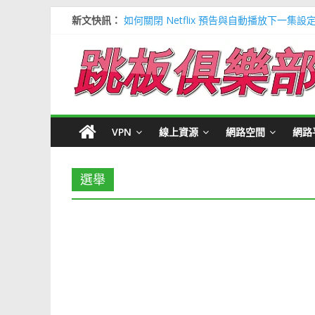
新文快訊：
如何關閉 Netflix 預告與自動播放下一集設
多種解決 Microsoft Edge 瀏覽器記憶
信用卡號產生器 (含CVV) 懶人包＃多個 Visa / 
寶可夢飛人安卓必裝 FonesGo 虛擬定位
Google 刪除超過兩年登入帳號＃不想被砍
VPN
線上資源
網路空間
網路
選舉