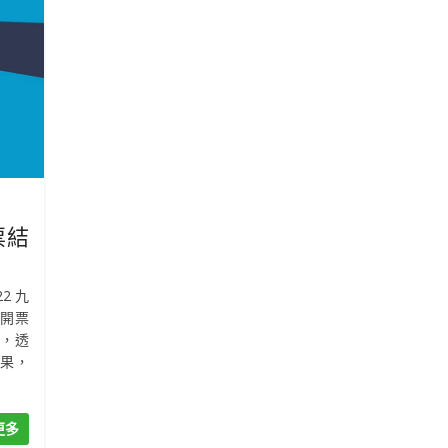
票結
2 九
心開票
，透
結果，
更多