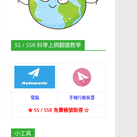
SS / SSR 科學上網翻牆教學
電腦
手機行動裝置
★
SS / SSR 免費帳號取得
☆
小工具