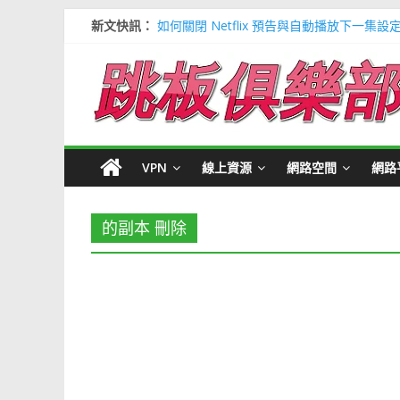
新文快訊：
如何關閉 Netflix 預告與自動播放下一集設
多種解決 Microsoft Edge 瀏覽器記憶
信用卡號產生器 (含CVV) 懶人包＃多個 Visa / 
寶可夢飛人安卓必裝 FonesGo 虛擬定位
Google 刪除超過兩年登入帳號＃不想被砍
VPN
線上資源
網路空間
網路
的副本 刪除