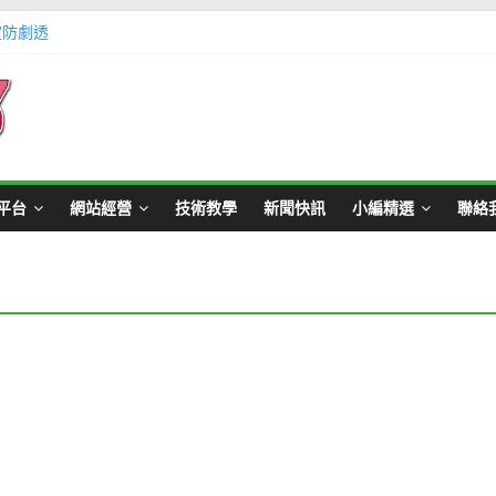
定防劇透
體不足方法懶人包教學
Master Card 網站
不用出門玩遊戲教學
帳號教學
平台
網站經營
技術教學
新聞快訊
小編精選
聯絡