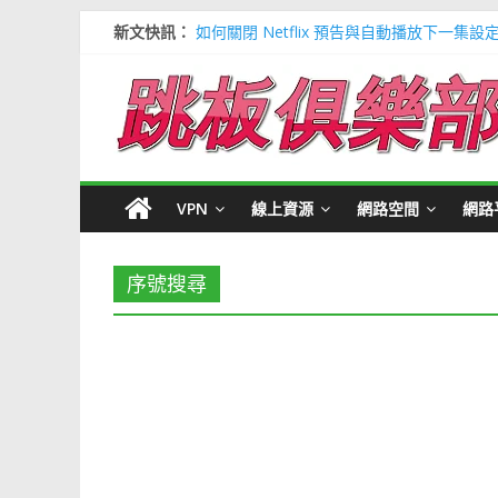
新文快訊：
如何關閉 Netflix 預告與自動播放下一集設
多種解決 Microsoft Edge 瀏覽器記憶
信用卡號產生器 (含CVV) 懶人包＃多個 Visa / 
寶可夢飛人安卓必裝 FonesGo 虛擬定位
Google 刪除超過兩年登入帳號＃不想被砍
VPN
線上資源
網路空間
網路
序號搜尋