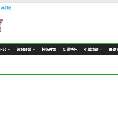
定防劇透
體不足方法懶人包教學
Master Card 網站
不用出門玩遊戲教學
帳號教學
平台
網站經營
技術教學
新聞快訊
小編精選
聯絡