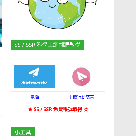
SS / SSR 科學上網翻牆教學
電腦
手機行動裝置
★
SS / SSR 免費帳號取得
☆
小工具