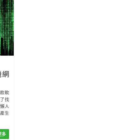
機網
舊款軟
了找
台懶人
產生
更多