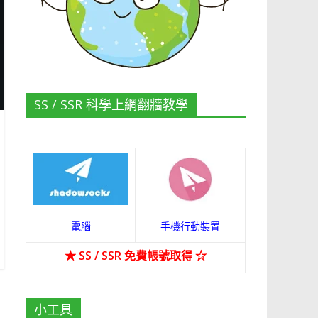
SS / SSR 科學上網翻牆教學
電腦
手機行動裝置
★
SS / SSR 免費帳號取得
☆
小工具