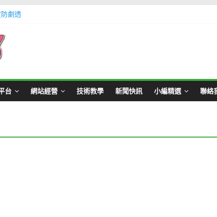
定防劇透
體不足方法懶人包教學
Master Card 網站
不用出門玩遊戲教學
帳號教學
平台
網站經營
技術教學
新聞快訊
小編精選
聯絡