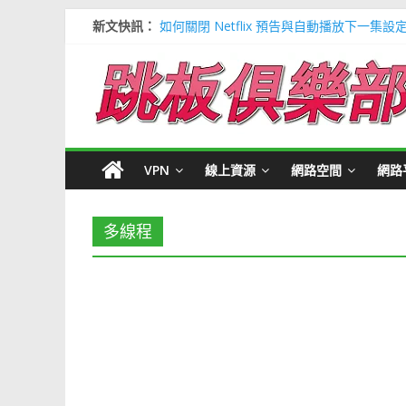
新文快訊：
如何關閉 Netflix 預告與自動播放下一集設
多種解決 Microsoft Edge 瀏覽器記憶
信用卡號產生器 (含CVV) 懶人包＃多個 Visa / 
寶可夢飛人安卓必裝 FonesGo 虛擬定位
Google 刪除超過兩年登入帳號＃不想被砍
VPN
線上資源
網路空間
網路
多線程