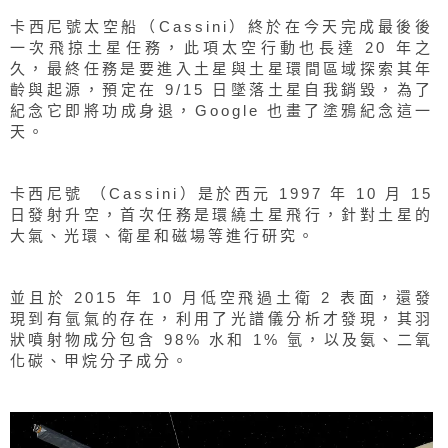
卡西尼號太空船（Cassini）終於在今天完成最後後
一次飛掠土星任務，此項太空行動也長達 20 年之
久，最終任務是要進入土星與土星環間區域探索其年
齡與起源，預定在 9/15 日墜落土星自我銷毀，為了
紀念它即將功成身退，Google 也畫了塗鴉紀念這一
天。
卡西尼號 （Cassini）是於西元 1997 年 10 月 15
日發射升空，首次任務是環繞土星飛行，針對土星的
大氣、光環、衛星和磁場等進行研究。
並且於 2015 年 10 月低空飛過土衛 2 表面，還發
現到有氫氣的存在，利用了光譜儀分析才發現，其羽
狀噴射物成分包含 98% 水和 1% 氫，以及氨、二氧
化碳、甲烷分子成分。